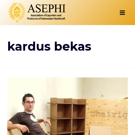
Skip
to
content
kardus bekas