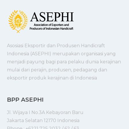
Asosiasi Eksportir dan Produsen Handicraft
Indonesia (ASEPHI) merupakan organisasi yang
menjadi payung bagi para pelaku dunia kerajinan
mulai dari perajin, produsen, pedagang dan
eksportir produk kerajinan di Indonesia
BPP ASEPHI
Jl. Wijaya I No.3A Kebayoran Baru
Jakarta Selatan 12170 Indonesia
Phone : +6221 725 2032 / 62 / 63