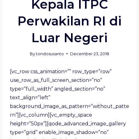
Kepala ITPC
Perwakilan RI di
Luar Negeri
By
tondosusanto
December 23, 2018
[vc_row css_animation=”” row_type=”row”
use_row_as_full_screen_section=”no”
type=”full_width” angled_section=”no”
text_align=”left”
background_image_as_pattern=”without_patte
rn”][vc_column][vc_empty_space
height=”50px”][qode_advanced_image_gallery
type=”grid” enable_image_shadow=”no”