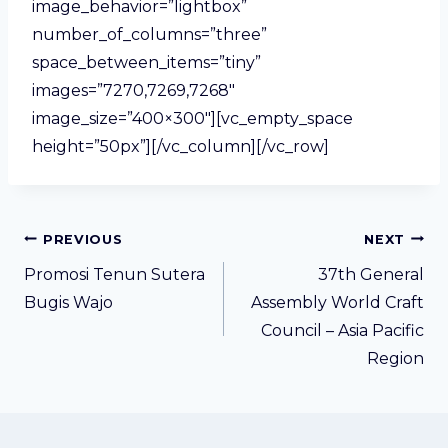
image_behavior=”lightbox”
number_of_columns=”three”
space_between_items=”tiny”
images=”7270,7269,7268″
image_size=”400×300″][vc_empty_space
height=”50px”][/vc_column][/vc_row]
Post
PREVIOUS
NEXT
navigation
Promosi Tenun Sutera
37th General
Bugis Wajo
Assembly World Craft
Council – Asia Pacific
Region