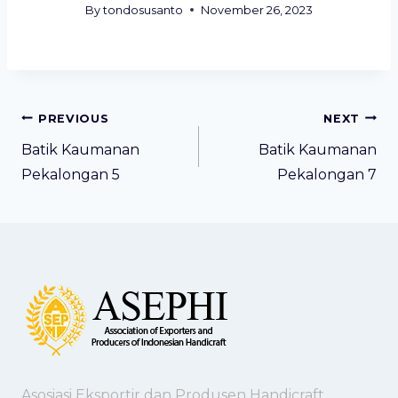
By
tondosusanto
November 26, 2023
Post
PREVIOUS
NEXT
navigation
Batik Kaumanan
Batik Kaumanan
Pekalongan 5
Pekalongan 7
Asosiasi Eksportir dan Produsen Handicraft