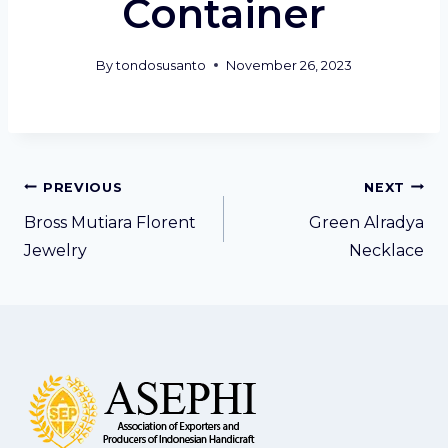
Container
By
tondosusanto
November 26, 2023
Post
PREVIOUS
NEXT
navigation
Bross Mutiara Florent
Green Alradya
Jewelry
Necklace