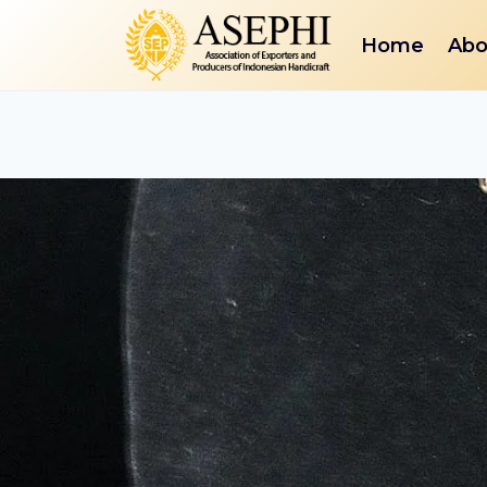
Skip
Home
Abo
to
content