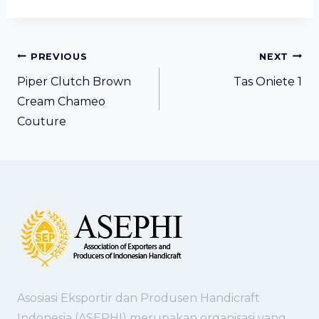
Post
PREVIOUS
NEXT
navigation
Piper Clutch Brown
Tas Oniete 1
Cream Chameo
Couture
Asosiasi Eksportir dan Produsen Handicraft
Indonesia (ASEPHI) merupakan organisasi yang