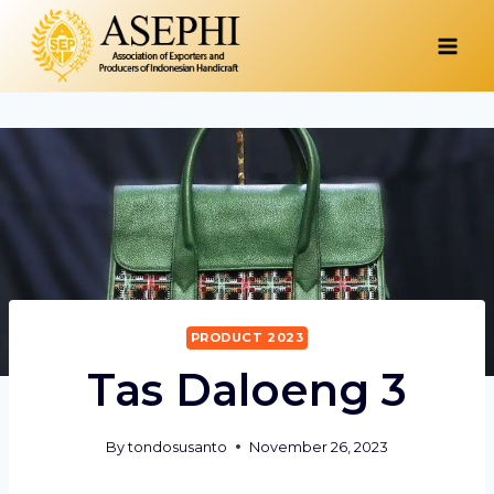
Skip
to
content
PRODUCT 2023
Tas Daloeng 3
By
tondosusanto
November 26, 2023