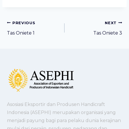
Post
PREVIOUS
NEXT
navigation
Tas Oniete 1
Tas Oniete 3
Asosiasi Eksportir dan Produsen Handicraft
Indonesia (ASEPHI) merupakan organisasi yang
menjadi payung bagi para pelaku dunia kerajinan
mulai dari perajin, produsen, pedagang dan