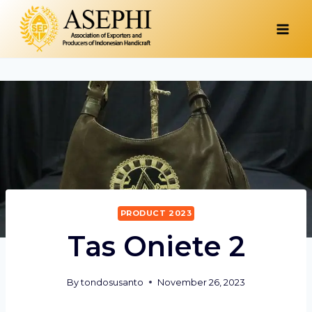
Skip
to
content
PRODUCT 2023
Tas Oniete 2
By
tondosusanto
November 26, 2023